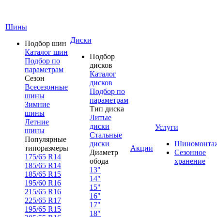
Шины
Диски
Подбор шин
Каталог шин
Подбор
Подбор по
дисков
параметрам
Каталог
Сезон
дисков
Всесезонные
Подбор по
шины
параметрам
Зимние
Тип диска
шины
Литые
Летние
диски
Услуги
шины
Стальные
Популярные
диски
Шиномонта
типоразмеры
Акции
Диаметр
Сезонное
175/65 R14
обода
хранение
185/65 R14
13"
185/65 R15
14"
195/60 R16
15"
215/65 R16
16"
225/65 R17
17"
195/65 R15
18"