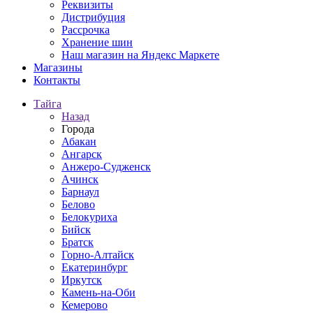
Реквизиты
Дистрибуция
Рассрочка
Хранение шин
Наш магазин на Яндекс Маркете
Магазины
Контакты
Тайга
Назад
Города
Абакан
Ангарск
Анжеро-Судженск
Ачинск
Барнаул
Белово
Белокуриха
Бийск
Братск
Горно-Алтайск
Екатеринбург
Иркутск
Камень-на-Оби
Кемерово