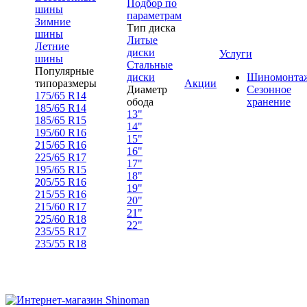
Подбор по
шины
параметрам
Зимние
Тип диска
шины
Литые
Летние
диски
Услуги
шины
Стальные
Популярные
диски
Шиномонта
типоразмеры
Акции
Диаметр
Сезонное
175/65 R14
обода
хранение
185/65 R14
13"
185/65 R15
14"
195/60 R16
15"
215/65 R16
16"
225/65 R17
17"
195/65 R15
18"
205/55 R16
19"
215/55 R16
20"
215/60 R17
21"
225/60 R18
22"
235/55 R17
235/55 R18