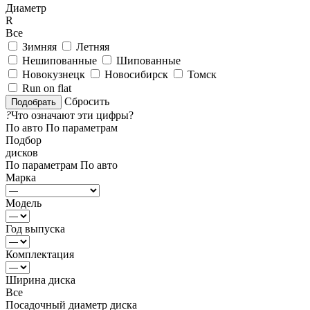
Диаметр
R
Все
Зимняя
Летняя
Нешипованные
Шипованные
Новокузнецк
Новосибирск
Томск
Run on flat
Сбросить
?
Что означают эти цифры?
По авто
По параметрам
Подбор
дисков
По параметрам
По авто
Марка
Модель
Год выпуска
Комплектация
Ширина диска
Все
Посадочный диаметр диска